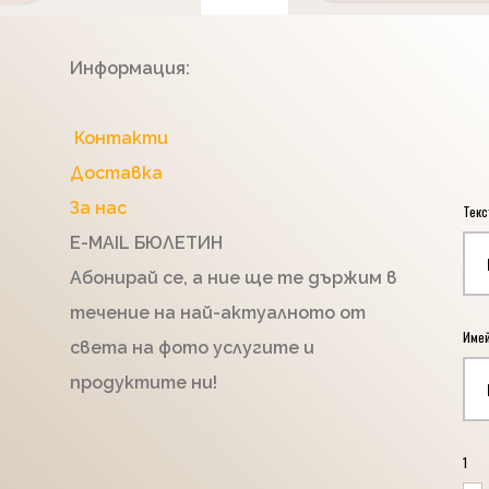
Информация:
Контакти
Доставка
За нас
Текс
E-MAIL БЮЛЕТИН
Абонирай се, а ние ще те държим в
течение на най-актуалното от
Име
света на фото услугите и
продуктите ни!
1
*