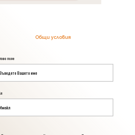
Общи условия
тово поле
*
йл
*