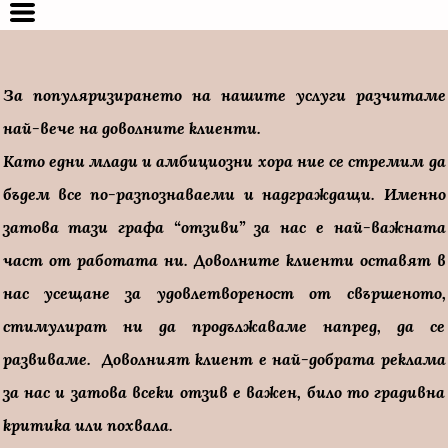
За популяризирането на нашите услуги разчитаме
най-вече на доволните клиенти.
Като едни млади и амбициозни хора ние се стремим да
бъдем все по-разпознаваеми и надграждащи. Именно
затова тази графа “отзиви” за нас е най-важната
част от работата ни. Доволните клиенти оставят в
нас усещане за удовлетвореност от свършеното,
стимулират ни да продължаваме напред, да се
развиваме. Доволният клиент е най-добрата реклама
за нас и затова всеки отзив е важен, било то градивна
критика или похвала.