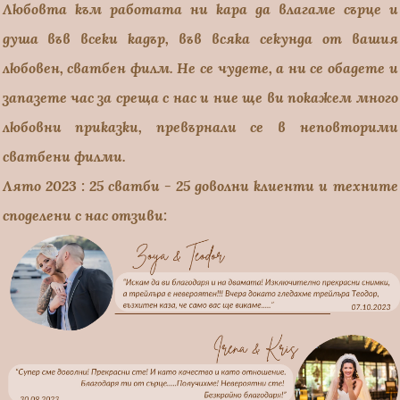
Любовта към работата ни кара да влагаме сърце и
душа във всеки кадър, във всяка секунда от вашия
любовен, сватбен филм. Не се чудете, а ни се обадете и
запазете час за среща с нас и ние ще ви покажем много
любовни приказки, превърнали се в неповторими
сватбени филми.
Лято 2023 : 25 сватби - 25 доволни клиенти и техните
споделени с нас отзиви: