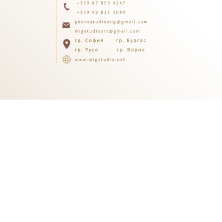
Информация:
Контакти
Доставка
За нас
E-MAIL БЮЛЕТИН
Абонирай се, а ние ще те държим в течение на