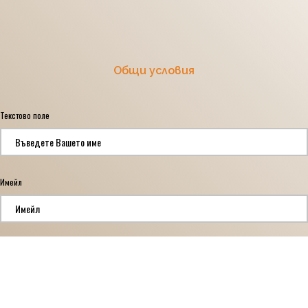
Общи условия
Текстово поле
*
Имейл
*
1
*
Прочетох и съм съгласен с Условията за ползване и Политика за защита на
личните данни.