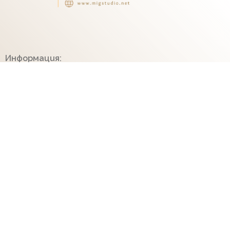
Информация:
Контакти
Доставка
За нас
E-MAIL БЮЛЕТИН
Абонирай се, а ние ще те държим в течение на
най-актуалното от света на фото услугите и
продуктите ни!