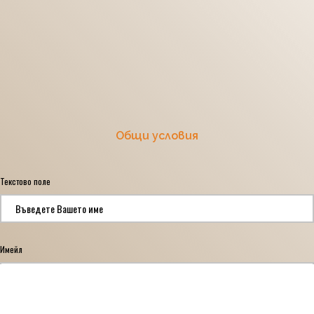
Общи условия
Текстово поле
*
Имейл
*