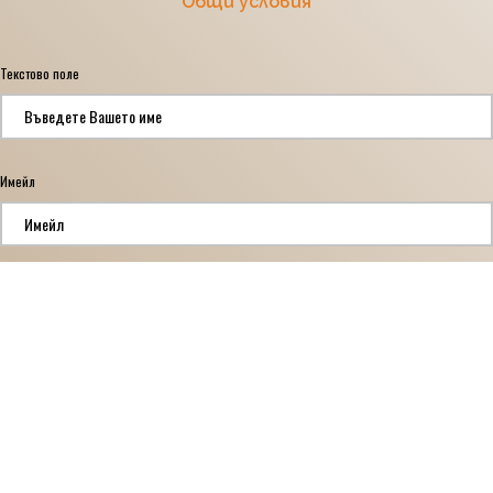
Общи условия
Текстово поле
*
Имейл
*
1
*
Прочетох и съм съгласен с Условията за ползване и Политика за защита на
личните данни.
2
*
Да, съгласен съм да получавам рекламна информация, касаеща нови продукти,
текущи промоции, информационни текстове и всички други материали, свързани с
предлаганите от нас услуги.